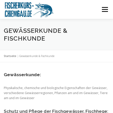
Zum
Inhalt
Menü
springen
KURSANGEBOT
LERNINHALTE
BILDER
GEWÄSSERKUNDE &
FISCHKUNDE
KONTAKT
ÜBER MICH
FRAGEN
PARTNER
Startseite
»
Gewässerkunde & Fischkunde
IMPRESSUM
Gewässerkunde:
Physikalische, chemische und biologische Eigenschaften der Gewässer,
verschiedene Gewässerregionen, Pflanzen am und im Gewässer, Tiere
am und im Gewässer
Schutz und Pflege der Fischgewässer, Fischhege: