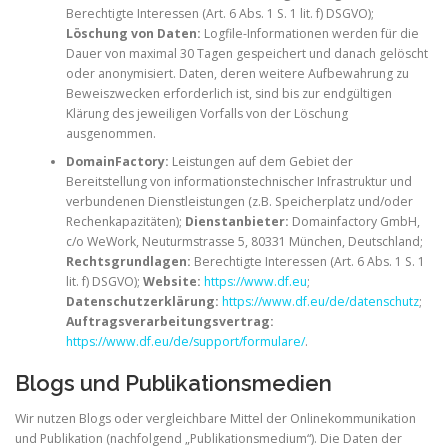
Berechtigte Interessen (Art. 6 Abs. 1 S. 1 lit. f) DSGVO);
Löschung von Daten:
Logfile-Informationen werden für die
Dauer von maximal 30 Tagen gespeichert und danach gelöscht
oder anonymisiert. Daten, deren weitere Aufbewahrung zu
Beweiszwecken erforderlich ist, sind bis zur endgültigen
Klärung des jeweiligen Vorfalls von der Löschung
ausgenommen.
DomainFactory:
Leistungen auf dem Gebiet der
Bereitstellung von informationstechnischer Infrastruktur und
verbundenen Dienstleistungen (z.B. Speicherplatz und/oder
Rechenkapazitäten);
Dienstanbieter:
Domainfactory GmbH,
c/o WeWork, Neuturmstrasse 5, 80331 München, Deutschland;
Rechtsgrundlagen:
Berechtigte Interessen (Art. 6 Abs. 1 S. 1
lit. f) DSGVO);
Website:
https://www.df.eu
;
Datenschutzerklärung:
https://www.df.eu/de/datenschutz
;
Auftragsverarbeitungsvertrag:
https://www.df.eu/de/support/formulare/
.
Blogs und Publikationsmedien
Wir nutzen Blogs oder vergleichbare Mittel der Onlinekommunikation
und Publikation (nachfolgend „Publikationsmedium“). Die Daten der