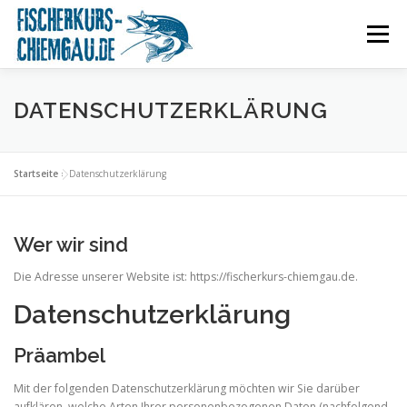
Zum
Inhalt
Menü
springen
KURSANGEBOT
LERNINHALTE
BILDER
DATENSCHUTZERKLÄRUNG
KONTAKT
ÜBER MICH
FRAGEN
PARTNER
Startseite
»
Datenschutzerklärung
IMPRESSUM
Wer wir sind
Die Adresse unserer Website ist: https://fischerkurs-chiemgau.de.
Datenschutzerklärung
Präambel
Mit der folgenden Datenschutzerklärung möchten wir Sie darüber
aufklären, welche Arten Ihrer personenbezogenen Daten (nachfolgend