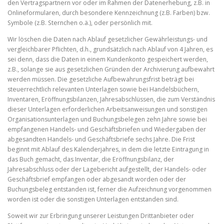
den Vertragspartnern vor oder im Rahmen der Datenerhebung, z.B. in
Onlineformularen, durch besondere Kennzeichnung (z.B. Farben) bzw.
Symbole (z.B. Sternchen o.ä.), oder persönlich mit.
Wir löschen die Daten nach Ablauf gesetzlicher Gewährleistungs- und
vergleichbarer Pflichten, d.h., grundsätzlich nach Ablauf von 4 Jahren, es
sei denn, dass die Daten in einem Kundenkonto gespeichert werden,
z.B., solange sie aus gesetzlichen Gründen der Archivierung aufbewahrt
werden müssen. Die gesetzliche Aufbewahrungsfrist beträgt bei
steuerrechtlich relevanten Unterlagen sowie bei Handelsbüchern,
Inventaren, Eröffnungsbilanzen, Jahresabschlüssen, die zum Verständnis
dieser Unterlagen erforderlichen Arbeitsanweisungen und sonstigen
Organisationsunterlagen und Buchungsbelegen zehn Jahre sowie bei
empfangenen Handels- und Geschäftsbriefen und Wiedergaben der
abgesandten Handels- und Geschäftsbriefe sechs Jahre. Die Frist
beginnt mit Ablauf des Kalenderjahres, in dem die letzte Eintragung in
das Buch gemacht, das Inventar, die Eröffnungsbilanz, der
Jahresabschluss oder der Lagebericht aufgestellt, der Handels- oder
Geschäftsbrief empfangen oder abgesandt worden oder der
Buchungsbeleg entstanden ist, ferner die Aufzeichnung vorgenommen
worden ist oder die sonstigen Unterlagen entstanden sind.
Soweit wir zur Erbringung unserer Leistungen Drittanbieter oder