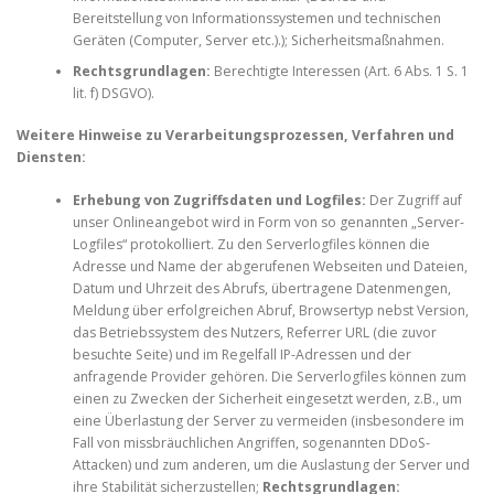
Bereitstellung von Informationssystemen und technischen
Geräten (Computer, Server etc.).); Sicherheitsmaßnahmen.
Rechtsgrundlagen:
Berechtigte Interessen (Art. 6 Abs. 1 S. 1
lit. f) DSGVO).
Weitere Hinweise zu Verarbeitungsprozessen, Verfahren und
Diensten:
Erhebung von Zugriffsdaten und Logfiles:
Der Zugriff auf
unser Onlineangebot wird in Form von so genannten „Server-
Logfiles“ protokolliert. Zu den Serverlogfiles können die
Adresse und Name der abgerufenen Webseiten und Dateien,
Datum und Uhrzeit des Abrufs, übertragene Datenmengen,
Meldung über erfolgreichen Abruf, Browsertyp nebst Version,
das Betriebssystem des Nutzers, Referrer URL (die zuvor
besuchte Seite) und im Regelfall IP-Adressen und der
anfragende Provider gehören. Die Serverlogfiles können zum
einen zu Zwecken der Sicherheit eingesetzt werden, z.B., um
eine Überlastung der Server zu vermeiden (insbesondere im
Fall von missbräuchlichen Angriffen, sogenannten DDoS-
Attacken) und zum anderen, um die Auslastung der Server und
ihre Stabilität sicherzustellen;
Rechtsgrundlagen: